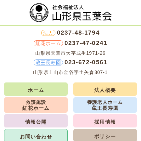
0237-48-1794
法人
0237-47-0241
紅花ホーム
山形県天童市大字成生1971-26
023-672-0561
蔵王長寿園
山形県上山市金谷字土矢倉307-1
ホーム
法人概要
救護施設
養護老人ホーム
紅花ホーム
蔵王長寿園
情報公開
採用情報
ポリシー
お問い合わせ