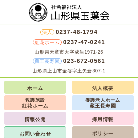
0237-48-1794
法人
0237-47-0241
紅花ホーム
山形県天童市大字成生1971-26
023-672-0561
蔵王長寿園
山形県上山市金谷字土矢倉307-1
ホーム
法人概要
救護施設
養護老人ホーム
紅花ホーム
蔵王長寿園
情報公開
採用情報
ポリシー
お問い合わせ