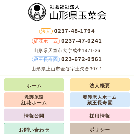
0237-48-1794
法人
0237-47-0241
紅花ホーム
山形県天童市大字成生1971-26
023-672-0561
蔵王長寿園
山形県上山市金谷字土矢倉307-1
ホーム
法人概要
救護施設
養護老人ホーム
紅花ホーム
蔵王長寿園
情報公開
採用情報
ポリシー
お問い合わせ