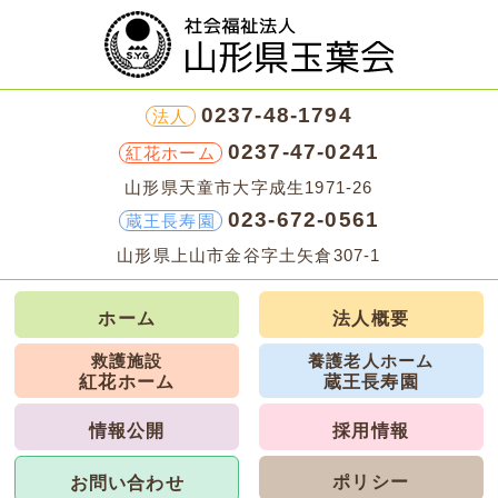
0237-48-1794
法人
0237-47-0241
紅花ホーム
山形県天童市大字成生1971-26
023-672-0561
蔵王長寿園
山形県上山市金谷字土矢倉307-1
ホーム
法人概要
救護施設
養護老人ホーム
紅花ホーム
蔵王長寿園
情報公開
採用情報
ポリシー
お問い合わせ