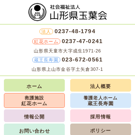
0237-48-1794
法人
0237-47-0241
紅花ホーム
山形県天童市大字成生1971-26
023-672-0561
蔵王長寿園
山形県上山市金谷字土矢倉307-1
ホーム
法人概要
救護施設
養護老人ホーム
紅花ホーム
蔵王長寿園
情報公開
採用情報
ポリシー
お問い合わせ