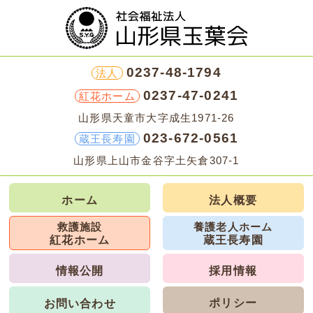
0237-48-1794
法人
0237-47-0241
紅花ホーム
山形県天童市大字成生1971-26
023-672-0561
蔵王長寿園
山形県上山市金谷字土矢倉307-1
ホーム
法人概要
救護施設
養護老人ホーム
紅花ホーム
蔵王長寿園
情報公開
採用情報
ポリシー
お問い合わせ